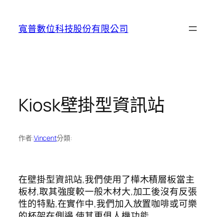
跳
至
寬普數位科技股份有限公司
主
要
內
容
Kiosk壁掛型資訊站
作者:
Vincent
分類:
在壁掛型資訊站,我們使用了樺木積層板當主
板材,取其強度較一般木材大,加工後沒有反張
性的特點,在實作中,我們加入放置咖啡或可樂
的杯架在側邊,使其更俱人機功能.